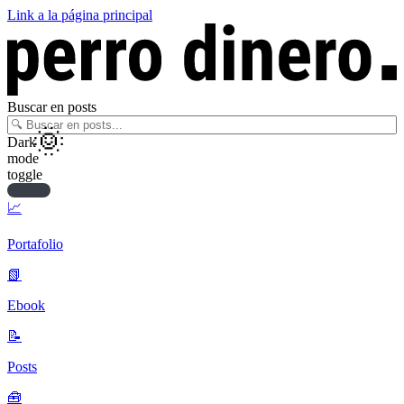
Link a la página principal
Buscar en posts
Dark
mode
toggle
📈
Portafolio
📗
Ebook
📝
Posts
🧰