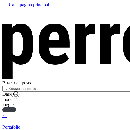
Link a la página principal
Buscar en posts
Dark
mode
toggle
📈
Portafolio