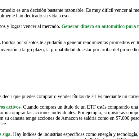
romedio es una decisión bastante razonable. Es muy difícil vencer al m
eralmente han dedicado su vida a eso.
emos y lograr vencer al mercado.
Generar dinero en automático para te
fondos por sí solos te ayudarán a generar rendimientos promedios en tus
inversión a largo plazo, la probabilidad de estar por arriba del promedio
re decir que puedes comprar o vender títulos de ETFs mediante un corred
os activos
. Cuando compras un título de un ETF estás comprando una pa
 como comprar las acciones individuales. Por ejemplo, si quisieras comp
n su canasta tenga acciones de Amazon te saldría como en $7,000 pes
ice.
 siga
. Hay índices de industrias específicas como energía y tecnología,