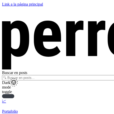
Link a la página principal
Buscar en posts
Dark
mode
toggle
📈
Portafolio