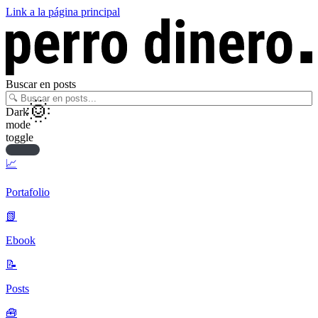
Link a la página principal
Buscar en posts
Dark
mode
toggle
📈
Portafolio
📗
Ebook
📝
Posts
🧰