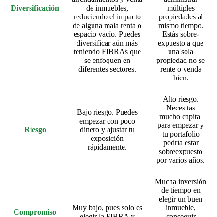
Diversificación
de inmuebles,
múltiples
reduciendo el impacto
propiedades al
de alguna mala renta o
mismo tiempo.
espacio vacío. Puedes
Estás sobre-
diversificar aún más
expuesto a que
teniendo FIBRAs que
una sola
se enfoquen en
propiedad no se
diferentes sectores.
rente o venda
bien.
Alto riesgo.
Necesitas
Bajo riesgo. Puedes
mucho capital
empezar con poco
para empezar y
Riesgo
dinero y ajustar tu
tu portafolio
exposición
podría estar
rápidamente.
sobreexpuesto
por varios años.
Mucha inversión
de tiempo en
elegir un buen
Muy bajo, pues solo es
inmueble,
Compromiso
elegir la FIBRA y
conseguir