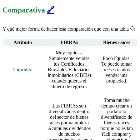
Comparativa
🔗
Y qué mejor forma de hacer esta comparación que con una tabla 👇:
Atributo
FIBRAs
Bienes raíces
Muy líquidas.
Simplemente vendes
Poco líquidas.
tus Certificados
Te puede tomar
Liquidez
Bursátiles Fiduciarios
meses o años
Inmobiliarios (CBFIs)
vender una
cuando quieras el
propiedad.
dinero de regreso.
Toma mucho
Las FIBRAs son
tiempo crear un
diversificadas dentro
portafolio
del sector de bienes
diversificado de
raíces por naturaleza.
bienes raíces
Acumulas dividendos
porque no es tan
de muchos
fácil comprar y
arrendamientos y venta
administrar