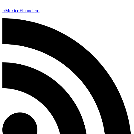
r/MexicoFinanciero