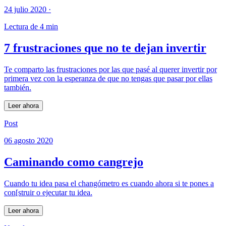
24 julio 2020
·
Lectura de 4 min
7 frustraciones que no te dejan invertir
Te comparto las frustraciones por las que pasé al querer invertir por
primera vez con la esperanza de que no tengas que pasar por ellas
también.
Leer ahora
Post
06 agosto 2020
Caminando como cangrejo
Cuando tu idea pasa el changómetro es cuando ahora si te pones a
con[struir o ejecutar tu idea.
Leer ahora