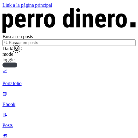
Link a la página principal
Buscar en posts
Dark
mode
toggle
📈
Portafolio
📗
Ebook
📝
Posts
🧰