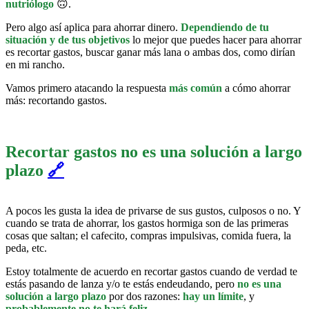
nutriólogo
🙃.
Pero algo así aplica para ahorrar dinero.
Dependiendo de tu
situación y de tus objetivos
lo mejor que puedes hacer para ahorrar
es recortar gastos, buscar ganar más lana o ambas dos, como dirían
en mi rancho.
Vamos primero atacando la respuesta
más común
a cómo ahorrar
más: recortando gastos.
Recortar gastos no es una solución a largo
plazo
🔗
A pocos les gusta la idea de privarse de sus gustos, culposos o no. Y
cuando se trata de ahorrar, los gastos hormiga son de las primeras
cosas que saltan; el cafecito, compras impulsivas, comida fuera, la
peda, etc.
Estoy totalmente de acuerdo en recortar gastos cuando de verdad te
estás pasando de lanza y/o te estás endeudando, pero
no es una
solución a largo plazo
por dos razones:
hay un límite
, y
probablemente no te hará feliz
.