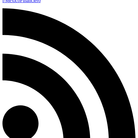
r/MexicoFinanciero